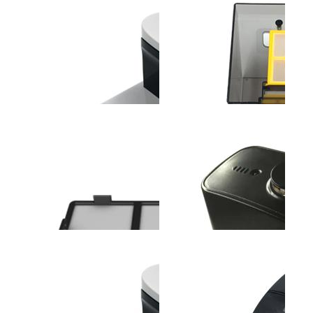
斐纳TOMEFON-LT2317
斐纳TOMEFON-TF-G90
斐纳T
助听器
智能扫地机器人
无线
斐纳TOMEFON-TF-
斐纳TOMEFON-TF-
斐纳K1
W6000A空气净化器(带加
W8000A空气净化器
高效
湿功能...
过...
斐纳TOMEFON-TF-S850
斐纳TOMEFON-TF-S850
斐纳T
专用充电座
专用储尘盒组件
S88