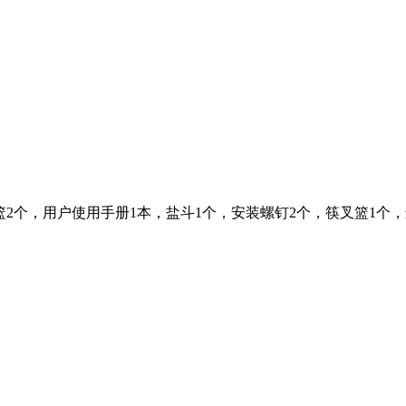
，碗篮2个，用户使用手册1本，盐斗1个，安装螺钉2个，筷叉篮1个