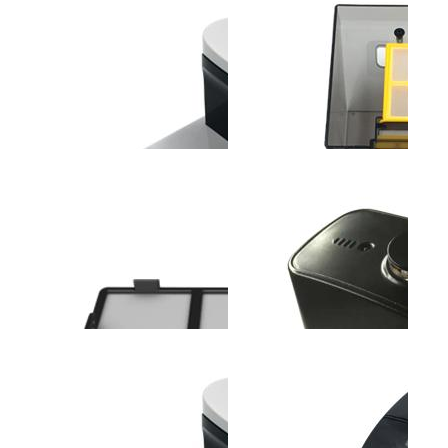
斐纳TOMEFON-LT2317
斐纳TOMEFON-TF-G90
斐纳T
助听器
智能扫地机器人
无线
斐纳TOMEFON-TF-
斐纳TOMEFON-TF-
斐纳K1
W6000A空气净化器(带加
W8000A空气净化器
高效
湿功能...
过...
斐纳TOMEFON-TF-S850
斐纳TOMEFON-TF-S850
斐纳T
专用充电座
专用储尘盒组件
S88