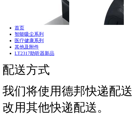
专用充电座
专用储尘盒组件
S88
器
首页
智能吸尘系列
医疗健康系列
其他及附件
斐纳TOMEFON-TF-S880
斐纳TOMEFON-TF-S880
斐纳T
LT2317助听器新品
专用初级滤网
专用虚拟墙
专用
配送方式
我们将使用德邦快递配送
改用其他快递配送。
斐纳TOMEFON-TF-D60
斐纳TOMEFON-TF-D60
斐纳T
专用充电座
专用虚拟墙
专用